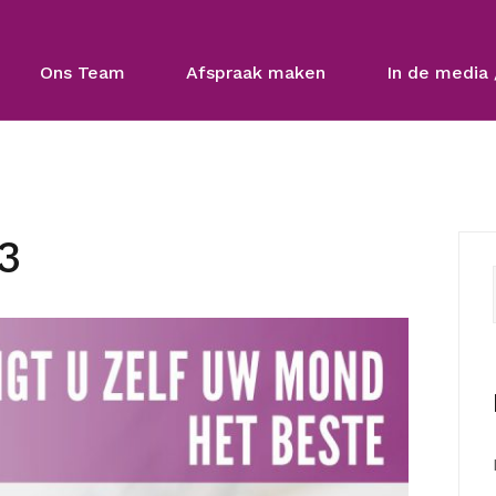
Ons Team
Afspraak maken
In de media 
3