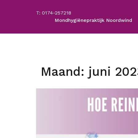
Skip
to
T: 0174-257218
content
Mondhygiënepraktijk Noordwind
Maand:
juni 202