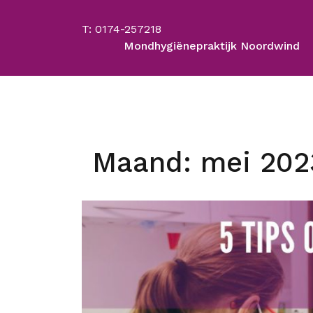
Skip
to
T: 0174-257218
content
Mondhygiënepraktijk Noordwind
Maand:
mei 202