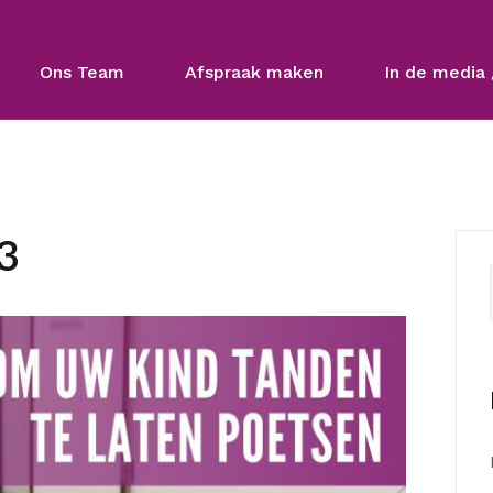
Ons Team
Afspraak maken
In de media 
3