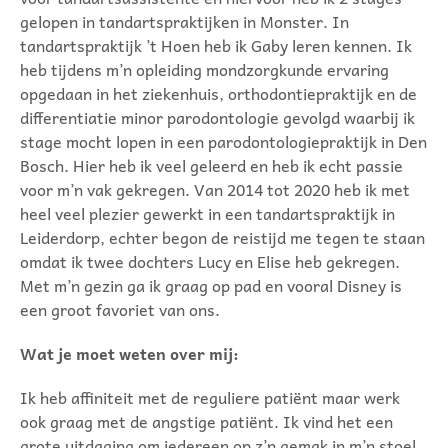
gelopen in tandartspraktijken in Monster. In
tandartspraktijk ’t Hoen heb ik Gaby leren kennen. Ik
heb tijdens m’n opleiding mondzorgkunde ervaring
opgedaan in het ziekenhuis, orthodontiepraktijk en de
differentiatie minor parodontologie gevolgd waarbij ik
stage mocht lopen in een parodontologiepraktijk in Den
Bosch. Hier heb ik veel geleerd en heb ik echt passie
voor m’n vak gekregen. Van 2014 tot 2020 heb ik met
heel veel plezier gewerkt in een tandartspraktijk in
Leiderdorp, echter begon de reistijd me tegen te staan
omdat ik twee dochters Lucy en Elise heb gekregen.
Met m’n gezin ga ik graag op pad en vooral Disney is
een groot favoriet van ons.
Wat je moet weten over mij:
Ik heb affiniteit met de reguliere patiënt maar werk
ook graag met de angstige patiënt. Ik vind het een
grote uitdaging om iedereen op z’n gemak in m’n stoel