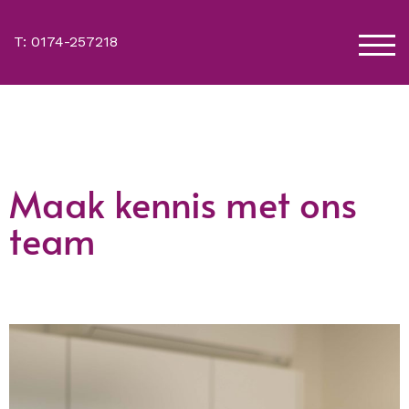
T: 0174-257218
TOG
Maak kennis met ons
team