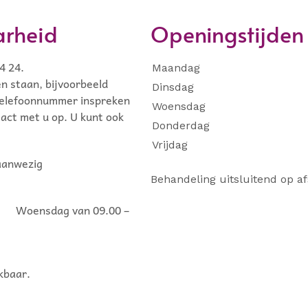
arheid
Openingstijden
4 24.
Maandag
en staan, bijvoorbeeld
Dinsdag
 telefoonnummer inspreken
Woensdag
tact met u op. U kunt ook
Donderdag
Vrijdag
 aanwezig
Behandeling uitsluitend op af
oensdag van 09.00 –
kbaar.